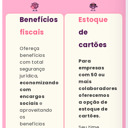
Benefícios
Estoque
fiscais
de
cartões
Ofereça
benefícios
Para
com total
empresas
segurança
com 50 ou
jurídica,
mais
economizando
colaboradores
com
oferecemos
encargos
a opção de
sociais
e
estoque de
aproveitando
cartões.
os
benefícios
Seu time