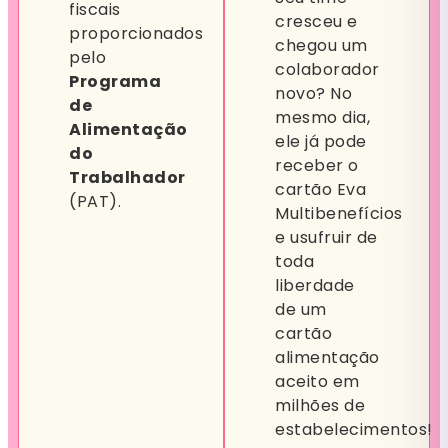
fiscais
cresceu e
proporcionados
chegou um
pelo
colaborador
Programa
novo? No
de
mesmo dia,
Alimentação
ele já pode
do
receber o
Trabalhador
cartão Eva
(PAT).
Multibenefícios
e usufruir de
toda
liberdade
de um
cartão
alimentação
aceito em
milhões de
estabelecimentos!