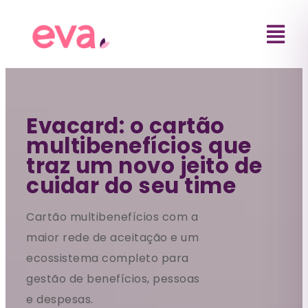
Evacard: o cartão
multibenefícios que
traz um novo jeito de
cuidar do seu time
Cartão multibenefícios com a
maior rede de aceitação e um
ecossistema completo para
gestão de benefícios, pessoas
e despesas.