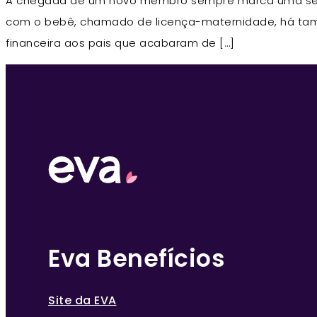
A chegada de um novo membro sempre marca uma série
com o bebê, chamado de licença-maternidade, há també
financeira aos pais que acabaram de […]
Eva Benefícios
Site da EVA