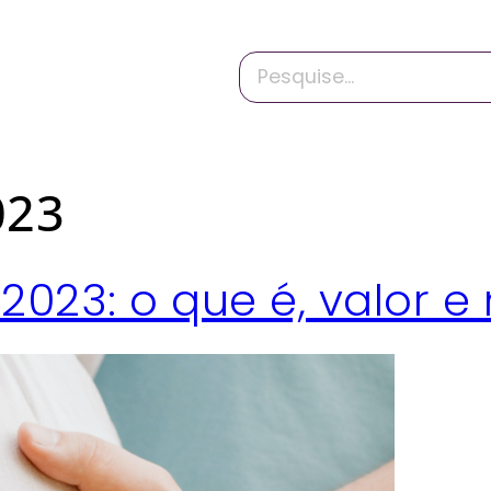
023
023: o que é, valor e