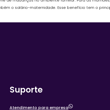
 de mudanças no ambiente familiar. Para as mamães, a
m o salário-maternidade. Esse benefício tem o principa
Suporte
Atendimento para empresa