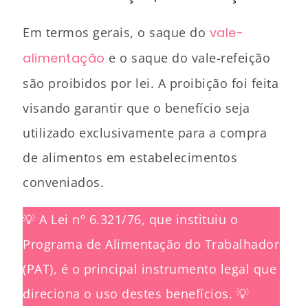
Em termos gerais, o saque do
vale-
alimentação
e o saque do vale-refeição
são proibidos por lei. A proibição foi feita
visando garantir que o benefício seja
utilizado exclusivamente para a compra
de alimentos em estabelecimentos
conveniados.
💡 A Lei nº 6.321/76, que instituiu o
Programa de Alimentação do Trabalhador
(PAT), é o principal instrumento legal que
direciona o uso destes benefícios. 💡