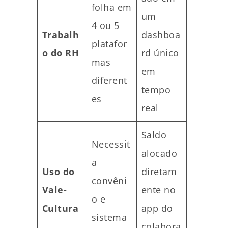
folha em
um
4 ou 5
Trabalh
dashboa
platafor
o do RH
rd único
mas
em
diferent
tempo
es
real
Saldo
Necessit
alocado
a
Uso do
diretam
convêni
Vale-
ente no
o e
Cultura
app do
sistema
colabora