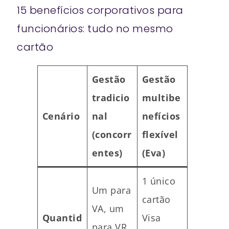
15 benefícios corporativos para
funcionários: tudo no mesmo
cartão
Gestão
Gestão
tradicio
multibe
Cenário
nal
nefícios
(concorr
flexível
entes)
(Eva)
1 único
Um para
cartão
VA, um
Quantid
Visa
para VR,