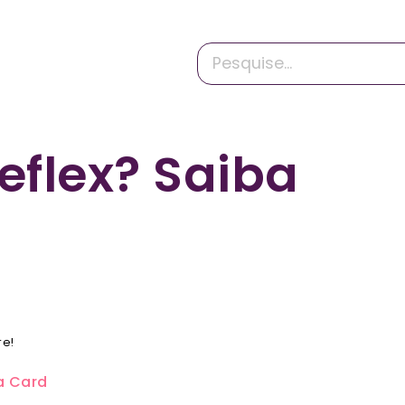
eflex? Saiba
re!
a Card