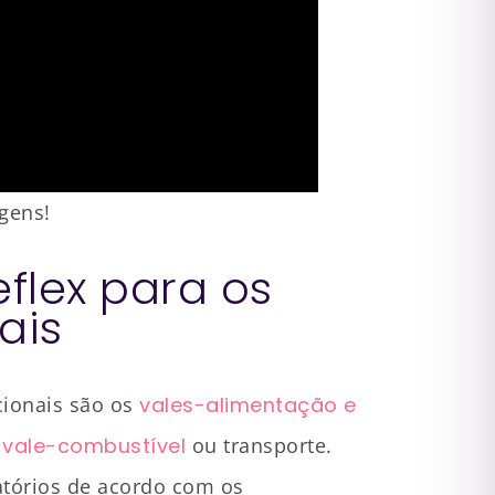
gens!
flex para os
ais
cionais são os
vales-alimentação e
e
vale-combustível
ou transporte.
atórios de acordo com os