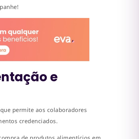
mpanhe!
entação e
o que permite aos colaboradores
imentos credenciados.
compra de produtos alimentícios em