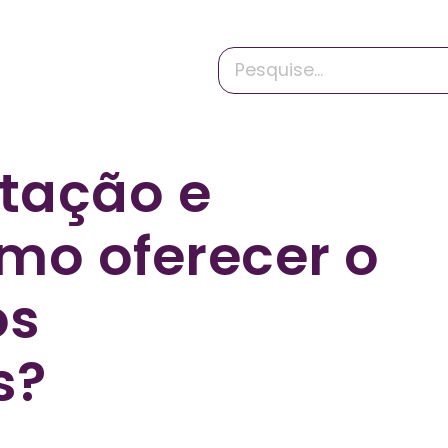
tação e
omo oferecer o
os
s?